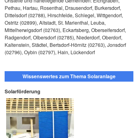
Ortsteile und naheliegende Gemeinden: Eichgraben,
Pethau, Hartau, Rosenthal, Drausendorf, Burkersdorf,
Dittelsdorf (02788), Hirschfelde, Schlegel, Wittgendorf,
Ostritz (02899), Altstadt, St. Marienthal, Leuba,
Mittelherwigsdorf (02763), Eckartsberg, Oberseifersdorf,
Radgendorf, Olbersdorf (02785), Niederdorf, Oberdorf,
Kaltenstein, Städtel, Bertsdorf-Hörnitz (02763), Jonsdorf
(02796), Oybin (02797), Hain, Lückendorf
Wissenswertes zum Thema Solaranlage
Solarförderung