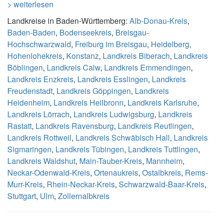
> weiterlesen
Landkreise in Baden-Württemberg:
Alb-Donau-Kreis
,
Baden-Baden
,
Bodenseekreis
,
Breisgau-
Hochschwarzwald
,
Freiburg im Breisgau
,
Heidelberg
,
Hohenlohekreis
,
Konstanz
,
Landkreis Biberach
,
Landkreis
Böblingen
,
Landkreis Calw
,
Landkreis Emmendingen
,
Landkreis Enzkreis
,
Landkreis Esslingen
,
Landkreis
Freudenstadt
,
Landkreis Göppingen
,
Landkreis
Heidenheim
,
Landkreis Heilbronn
,
Landkreis Karlsruhe
,
Landkreis Lörrach
,
Landkreis Ludwigsburg
,
Landkreis
Rastatt
,
Landkreis Ravensburg
,
Landkreis Reutlingen
,
Landkreis Rottweil
,
Landkreis Schwäbisch Hall
,
Landkreis
Sigmaringen
,
Landkreis Tübingen
,
Landkreis Tuttlingen
,
Landkreis Waldshut
,
Main-Tauber-Kreis
,
Mannheim
,
Neckar-Odenwald-Kreis
,
Ortenaukreis
,
Ostalbkreis
,
Rems-
Murr-Kreis
,
Rhein-Neckar-Kreis
,
Schwarzwald-Baar-Kreis
,
Stuttgart
,
Ulm
,
Zollernalbkreis