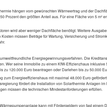
rthermie hängen vom gewünschten Wärmeertrag und der Dachfläch
50 Prozent den größten Anteil aus. Für eine Fläche von 5 m² e
ektoren wird aber weniger Dachfläche benötigt. Weitere Ausga
 Kosten müssen Beträge für Wartung, Versicherung und Stromko
hr.
 umweltfreundliche Energiegewinnungsverfahren. Die Kreditanst
en. Wer seine Immobilie zu einem KfW-Effizienzhaus inklusive
bis zu 120.000 Euro beantragen oder Darlehen bis zu 50.000 E
 zum Energieeffizienshaus mit maximal 48.000 Euro gefördert. 
regierung fördert die Installation von Solarthermie Anlagen im
agen müssen die technischen Mindestanforderungen erfüllen.
und Wärmepumpenanlage kann mit Fördergeldern von fast einem D