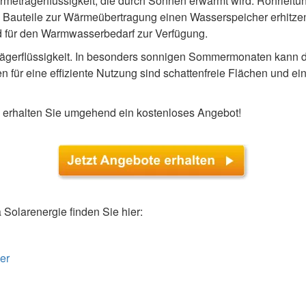
meträgerflüssigkeit, die durch Sonnen erwärmt wird. Rohrleitu
wo Bauteile zur Wärmeübertragung einen Wasserspeicher erhitze
d für den Warmwasserbedarf zur Verfügung.
trägerflüssigkeit. In besonders sonnigen Sommermonaten kann 
 für eine effiziente Nutzung sind schattenfreie Flächen und e
nd erhalten Sie umgehend ein kostenloses Angebot!
olarenergie finden Sie hier:
er