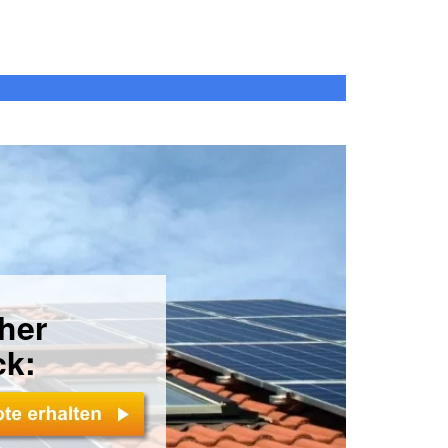
cher
ck: