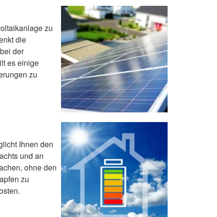
oltaikanlage zu
senkt die
bei der
lt es einige
erungen zu
licht Ihnen den
achts und an
machen, ohne den
apfen zu
osten.