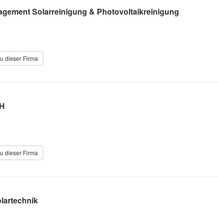
agement Solarreinigung & Photovoltaikreinigung
u dieser Firma
bH
u dieser Firma
lartechnik
1