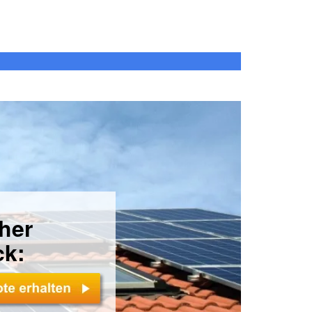
cher
ck: