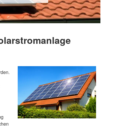
Solarstromanlage
rden.
ng
ichen