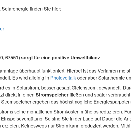
olarenergie finden Sie hier:
er
, 67551) sorgt für eine positive Umweltbilanz
ranlage überhaupt funktioniert. Hierbei ist das Verfahren meist 
elt. Es wird alleinig in
Photovoltaik
oder aber Solarthermie un
ird es in Solarstrom, besser gesagt Gleichstrom, gewandelt. Du
t direkt in einen
Stromspeicher
fließen und später verbraucht
n Stromspeicher ergeben das höchstmögliche Energiesparpotenz
rstroms seine monatlichen Stromkosten mühelos reduzieren. Für
inspeisevergütung. So sind Sie in der Lage auf Dauer die An
u erzielen. Keineswegs nur Strom kann produziert werden. Mithil