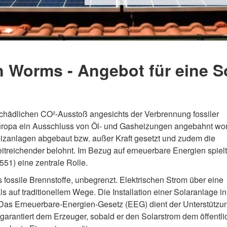
n Worms - Angebot für eine 
hädlichen CO²-Ausstoß angesichts der Verbrennung fossiler
ropa ein Ausschluss von Öl- und Gasheizungen angebahnt wo
Heizanlagen abgebaut bzw. außer Kraft gesetzt und zudem die
eitreichender belohnt. Im Bezug auf erneuerbare Energien spielt
51) eine zentrale Rolle.
 fossile Brennstoffe, unbegrenzt. Elektrischen Strom über eine
als auf traditionellem Wege. Die Installation einer Solaranlage in
. Das Erneuerbare-Energien-Gesetz (EEG) dient der Unterstützu
arantiert dem Erzeuger, sobald er den Solarstrom dem öffentl