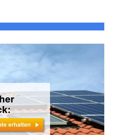
cher
ck: