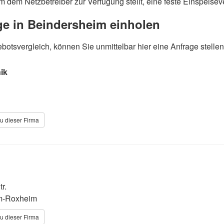
m dem Netzbetreiber zur Verfügung stellt, eine feste Einspeisev
age in Beindersheim einholen
otsvergleich, können Sie unmittelbar hier eine Anfrage stellen
ik
u dieser Firma
r.
m-Roxheim
u dieser Firma