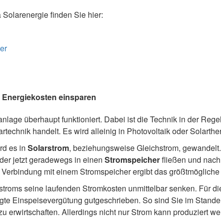
olarenergie finden Sie hier:
er
) Energiekosten einsparen
anlage überhaupt funktioniert. Dabei ist die Technik in der Rege
echnik handelt. Es wird alleinig in Photovoltaik oder Solarthe
ird es in
Solarstrom
, beziehungsweise Gleichstrom, gewandelt. 
der jetzt geradewegs in einen
Stromspeicher
fließen und nachh
n Verbindung mit einem Stromspeicher ergibt das größtmögliche
stroms seine laufenden Stromkosten unmittelbar senken. Für die
egte Einspeisevergütung gutgeschrieben. So sind Sie im Stande
 erwirtschaften. Allerdings nicht nur Strom kann produziert wer