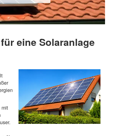
für eine Solaranlage
lt
ußer
ergien
 mit
m
user.