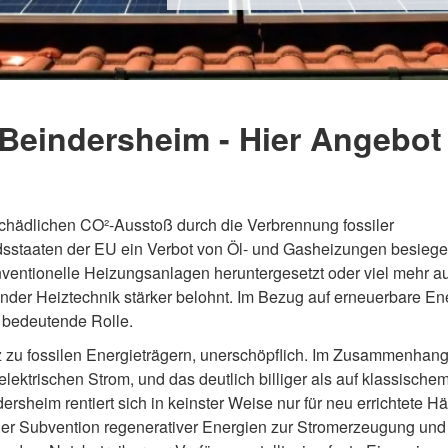
 Beindersheim - Hier Angebot 
hädlichen CO²-Ausstoß durch die Verbrennung fossiler
iedsstaaten der EU ein Verbot von Öl- und Gasheizungen besiege
nventionelle Heizungsanlagen heruntergesetzt oder viel mehr a
der Heiztechnik stärker belohnt. Im Bezug auf erneuerbare En
e bedeutende Rolle.
 zu fossilen Energieträgern, unerschöpflich. Im Zusammenhang
lektrischen Strom, und das deutlich billiger als auf klassische
ersheim rentiert sich in keinster Weise nur für neu errichtete Hä
er Subvention regenerativer Energien zur Stromerzeugung und