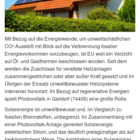
Mit Bezug auf die Energiewende, um umweltschädlichen
CO²-Ausstoß mit Blick auf die Verbrennung fossiler
Energievorkommen vorzubeugen, ist EU weit ein Verzicht
auf Öl- und Gasthermen beschlossen worden. Seit dem
werden die Zuschüsse für veraltete Heizanlagen
zusammengestrichen oder aber außer Kraft gesetzt und im
Übrigen der Einsatz umweltbewusster Heizsysteme
intensiver honoriert. Im Bezug auf regenerative Energien
spielt Photovoltaik in Gaildorf (74405) eine große Rolle.
Solarenergie ist umweltbewusst und, im Vergleich zu
fossilen Brennstoffen, unbegrenzt. Im Zusammenhang mit
einer Photovoltaik-Anlage generiert Solarenergie
elektrischen Strom, und das deutlich preisgünstiger als auf
herkömmlichem Wege. Die Installation einer Solaranlage