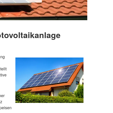
otovoltaikanlage
ung
ellt
tive
ner
tz
speisen