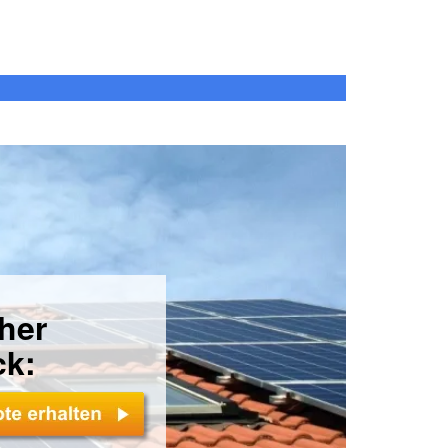
cher
ck: