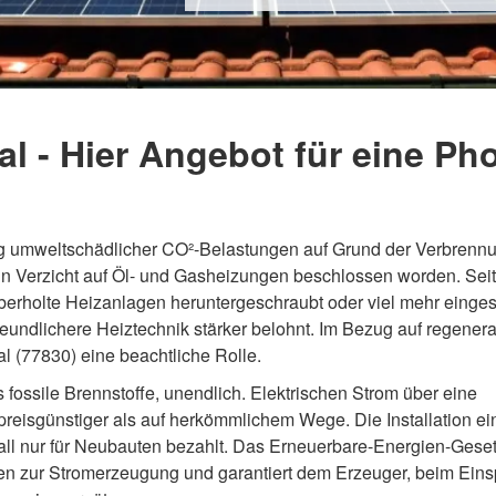
al - Hier Angebot für eine Ph
g umweltschädlicher CO²-Belastungen auf Grund der Verbrenn
in Verzicht auf Öl- und Gasheizungen beschlossen worden. Seit
erholte Heizanlagen heruntergeschraubt oder viel mehr eingest
eundlichere Heiztechnik stärker belohnt. Im Bezug auf regenera
l (77830) eine beachtliche Rolle.
s fossile Brennstoffe, unendlich. Elektrischen Strom über eine
preisgünstiger als auf herkömmlichem Wege. Die Installation ei
Fall nur für Neubauten bezahlt. Das Erneuerbare-Energien-Gese
en zur Stromerzeugung und garantiert dem Erzeuger, beim Ein