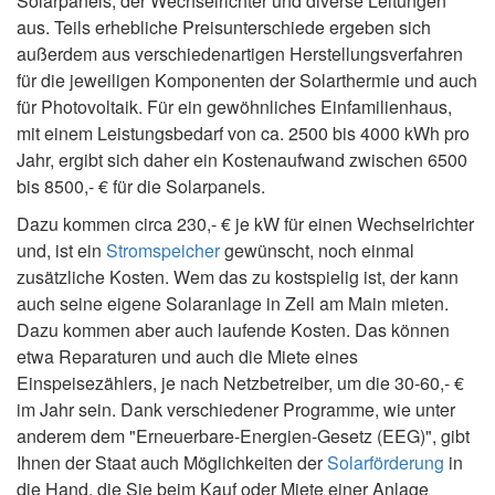
Solarpanels, der Wechselrichter und diverse Leitungen
aus. Teils erhebliche Preisunterschiede ergeben sich
außerdem aus verschiedenartigen Herstellungsverfahren
für die jeweiligen Komponenten der Solarthermie und auch
für Photovoltaik. Für ein gewöhnliches Einfamilienhaus,
mit einem Leistungsbedarf von ca. 2500 bis 4000 kWh pro
Jahr, ergibt sich daher ein Kostenaufwand zwischen 6500
bis 8500,- € für die Solarpanels.
Dazu kommen circa 230,- € je kW für einen Wechselrichter
und, ist ein
Stromspeicher
gewünscht, noch einmal
zusätzliche Kosten. Wem das zu kostspielig ist, der kann
auch seine eigene Solaranlage in Zell am Main mieten.
Dazu kommen aber auch laufende Kosten. Das können
etwa Reparaturen und auch die Miete eines
Einspeisezählers, je nach Netzbetreiber, um die 30-60,- €
im Jahr sein. Dank verschiedener Programme, wie unter
anderem dem "Erneuerbare-Energien-Gesetz (EEG)", gibt
Ihnen der Staat auch Möglichkeiten der
Solarförderung
in
die Hand, die Sie beim Kauf oder Miete einer Anlage