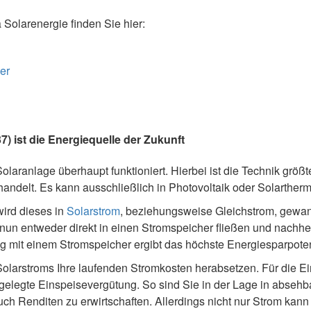
olarenergie finden Sie hier:
er
) ist die Energiequelle der Zukunft
olaranlage überhaupt funktioniert. Hierbei ist die Technik größte
ndelt. Es kann ausschließlich in Photovoltaik oder Solarther
wird dieses in
Solarstrom
, beziehungsweise Gleichstrom, gewand
n entweder direkt in einen Stromspeicher fließen und nachher 
g mit einem Stromspeicher ergibt das höchste Energiesparpoten
larstroms Ihre laufenden Stromkosten herabsetzen. Für die E
tgelegte Einspeisevergütung. So sind Sie in der Lage in absehb
uch Renditen zu erwirtschaften. Allerdings nicht nur Strom kann 