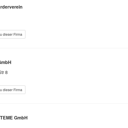
örderverein
u dieser Firma
 GmbH
Str 8
u dieser Firma
STEME GmbH