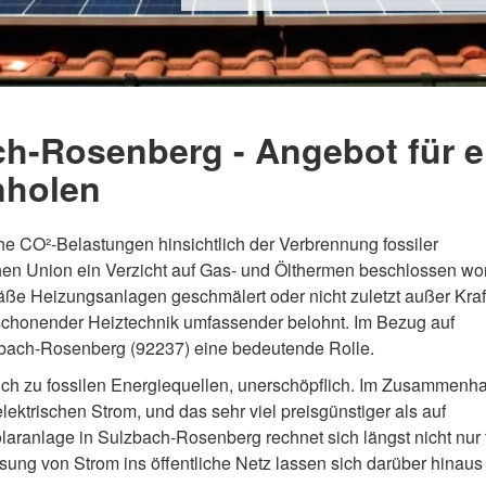
ch-Rosenberg - Angebot für e
nholen
 CO²-Belastungen hinsichtlich der Verbrennung fossiler
hen Union ein Verzicht auf Gas- und Ölthermen beschlossen wo
ße Heizungsanlagen geschmälert oder nicht zuletzt außer Kraf
chonender Heiztechnik umfassender belohnt. Im Bezug auf
lzbach-Rosenberg (92237) eine bedeutende Rolle.
ich zu fossilen Energiequellen, unerschöpflich. Im Zusammenh
lektrischen Strom, und das sehr viel preisgünstiger als auf
laranlage in Sulzbach-Rosenberg rechnet sich längst nicht nur 
eisung von Strom ins öffentliche Netz lassen sich darüber hinaus