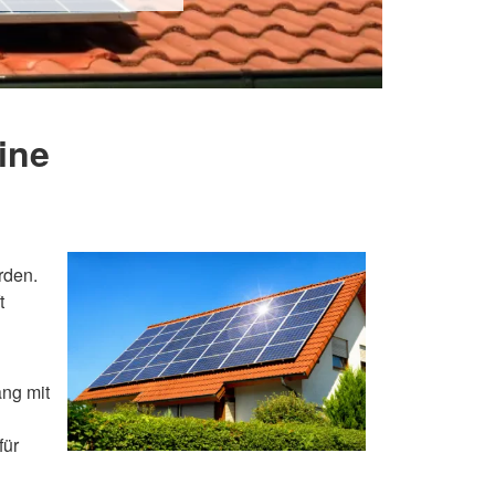
ine
rden.
t
ang mit
für