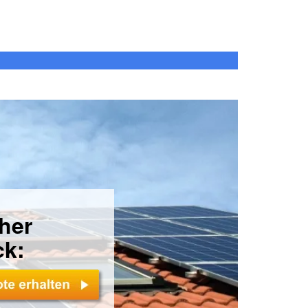
cher
ck: