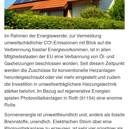
Im Rahmen der Energiewende, zur Vermeidung
umweltschädlicher CO²-Emissionen mit Blick auf die
Verbrennung fossiler Energievorkommen, ist in allen
Mitgliedsstaaten der EU eine Verbannung von Öl- und
Gasheizungen beschlossen worden. Seit diesem Zeitpunkt
werden die Zuschüsse für konventionelle Heizanlagen
heruntergeschraubt oder viel mehr eingestellt und zudem
die Investition in umweltverträglichere Heizungstechnik
stärker belohnt. Im Bezug auf regenerative Energien
spielen Photovoltaikanlagen in Roth (91154) eine enorme
Rolle.
Sonnenenergie ist umweltfreundlich und, anders als fossile
Brennstoffe, unendlich. Elektrischen Strom über eine
Photovoltaikanlage zu erzeugen, ist sehr viel günstiger als