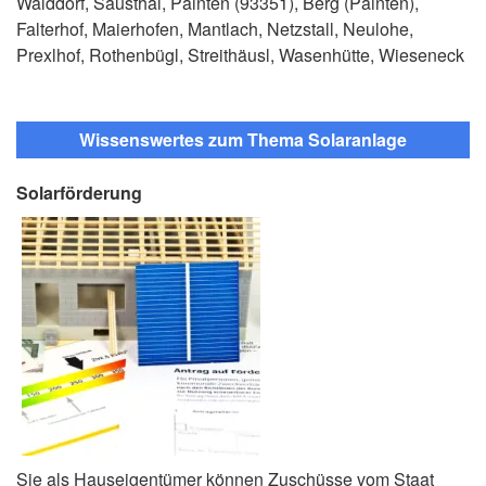
Walddorf, Sausthal, Painten (93351), Berg (Painten),
Falterhof, Maierhofen, Mantlach, Netzstall, Neulohe,
Prexlhof, Rothenbügl, Streithäusl, Wasenhütte, Wieseneck
Wissenswertes zum Thema Solaranlage
Solarförderung
Sie als Hauseigentümer können Zuschüsse vom Staat