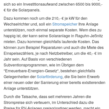
sich so ein Investitionsaufwand zwischen 6500 bis 9000,-
€ für die Solarpanels.
Dazu kommen noch um die 210,- € je kW für den
Wechselrichter und, soll ein
Stromspeicher
Ihre Anlage
unterstützen, noch einmal separate Kosten. Wem dies zu
happig ist, der kann seine Solaranlage in Raguhn-Jeßnitz
mieten. Dazu kommen gleichfalls laufende Kosten. Das
können zum Beispiel Reparaturen und auch die Miete des
Einspeisezählers, je nach Netzbetreiber, um die 40,- € im
Jahr sein. Auf Basis von verschiedenen
Subventionsprogrammen, wie im Übrigen dem
"Erneuerbare-Energien-Gesetz", bestehen gleichfalls
Gelegenheiten der
Solarförderung
, die Sie beim Erwerb
einer neuen oder der Sanierung einer bereits existierenden
Anlage unterstützen.
Durch die Tatsache, dass seit mehreren Jahren die
Strompreise sich verteuern, im Unterschied dazu die
Preise für PV-Anlagen preisgünstiger werden, macht ein