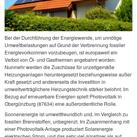
Bei der Durchführung der Energiewende, um unnötige
Umweltbelastungen auf Grund der Verbrennung fossiler
Energievorkommen vorzubeugen, ist europaweit ein
Verbot von Öl- und Gasthermen angebahnt worden.
Nunmehr werden die Zuschüsse für unzeitgemäße
Heizungsanlagen heruntergesetzt beziehungsweise außer
Kraft gesetzt und andererseits die Investition in
umweltverträglichere Heizungstechnik stärker belohnt. Im
Bezug auf erneuerbare Energien spielt Photovoltaik in
Obergünzburg (87634) eine außerordentliche Rolle.
Sonnenenergie ist umweltfreundlich und, im Vergleich zu
fossilen Brennstoffen, unbegrenzt. Im Zusammenhang mit
einer Photovoltaik-Anlage produziert Solarenergie
elektrischen Strom, und das sehr viel günstiger als auf