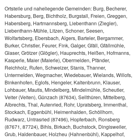
Ortsteile und naheliegende Gemeinden: Burg, Becherer,
Habersburg, Berg, Bichtholz, Burgstall, Freien, Greggen,
Habersberg, Hartmannsberg, Liebenthann (Ziegler),
Liebenthann-Mühle, Litzen, Schoner, Seesen,
Wolfartsberg, Ebersbach, Algers, Barteler, Bergammer,
Burker, Christler, Feurer, Fink, Galger, Gfäll, Gfällmühle,
Glaser, Grötzer (Glögler), Hauprechts, Heißen, Hofmanns,
Kasperle, Maier (Maierle), Obermelden, Pfänder,
Reichholz, Rufen, Schweizer, Stanis, Thanner,
Untermelden, Wegmacher, Wiedebauer, Wielands, Willofs,
Binkenhofen, Eglofs, Hengeler, Kaltenbrunn, Klauser,
Lohbauer, Mautis, Mindelberg, Mindelmühle, Scheutler,
Veiter (Veiten), Günzach (87634), Sellthüren, Mittelberg,
Albrechts, Thal, Autenried, Rohr, Upratsberg, Immenthal,
Stockach, Eggenbühl, Heimenhalden, Schöllhorn,
Rudwarz, Untrasried (87496), Hopferbach, Ronsberg
(87671, 87724), Bihls, Birkach, Buchstock, Dingisweiler,
Grub, Haldenbauer, Holzheu (Hahnenbühl), Kappelhof,