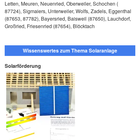
Letten, Meuren, Neuenried, Oberweiler, Schochen (
87724), Sigmaiers, Unterweiler, Wolfs, Zadels, Eggenthal
(87653, 87782), Bayersried, Baisweil (87650), Lauchdorf,
Großried, Friesenried (87654), Blöcktach
Wissenswertes zum Thema Solaranlage
Solarförderung