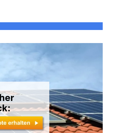
cher
ck: