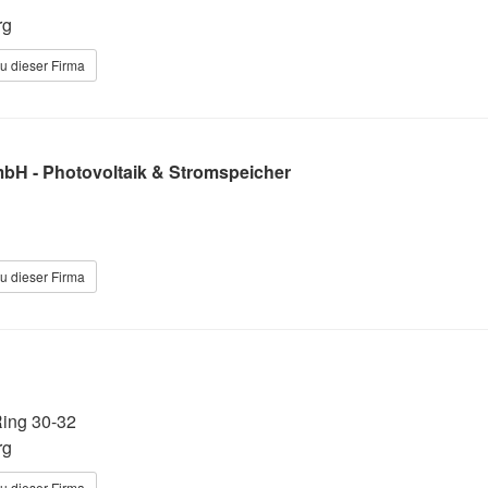
rg
u dieser Firma
bH - Photovoltaik & Stromspeicher
u dieser Firma
Ring 30-32
rg
u dieser Firma