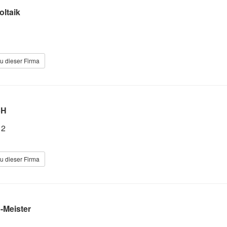
oltaik
u dieser Firma
bH
 2
u dieser Firma
o-Meister