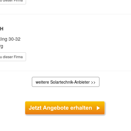
bH
Ring 30-32
rg
u dieser Firma
weitere Solartechnik-Anbieter >>