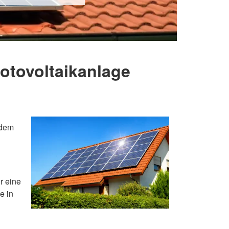
hotovoltaikanlage
 dem
r eine
e in