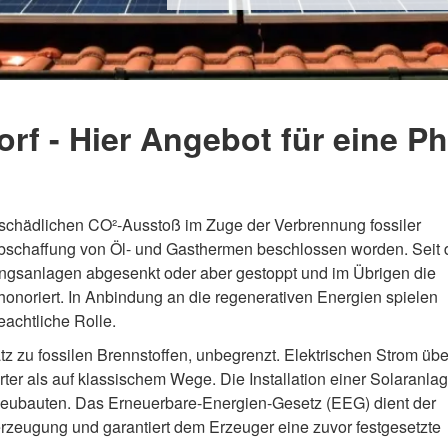
orf - Hier Angebot für eine P
schädlichen CO²-Ausstoß im Zuge der Verbrennung fossiler
 Abschaffung von Öl- und Gasthermen beschlossen worden. Seit
zungsanlagen abgesenkt oder aber gestoppt und im Übrigen die
onoriert. In Anbindung an die regenerativen Energien spielen
eachtliche Rolle.
 zu fossilen Brennstoffen, unbegrenzt. Elektrischen Strom übe
rter als auf klassischem Wege. Die Installation einer Solaranlag
ür Neubauten. Das Erneuerbare-Energien-Gesetz (EEG) dient der
rzeugung und garantiert dem Erzeuger eine zuvor festgesetzte