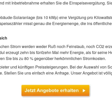
d mit Inbetriebnahme erhalten Sie die Einspeisevergütung. Sie
gebäude-Solaranlage (bis 10 kWp) eine Vergütung pro Kilowattst
Einspeisezähler misst genau die Energiemenge, die ins öffentli
sich
schen Strom werden weder Ruß noch Feinstaub, noch CO2 erzeug
 erzeugt zehn bis fünfzehn Mal mehr Energie, als für seine He
en Sie bis zu 80 % gegenüber herkömmlichen Stromkosten.
eter und künftigen Preissteigerungen. Bei der Auswahl von So
e. Stellen Sie uns einfach eine Anfrage. Unser Angebot ist völl