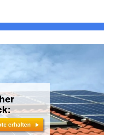
cher
ck: