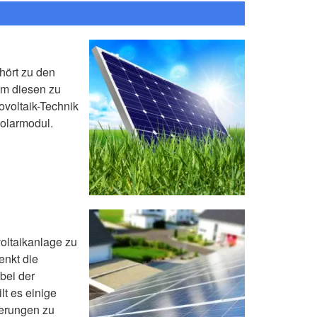
hört zu den
um diesen zu
voltaik-Technik
Solarmodul.
oltaikanlage zu
senkt die
bei der
lt es einige
erungen zu