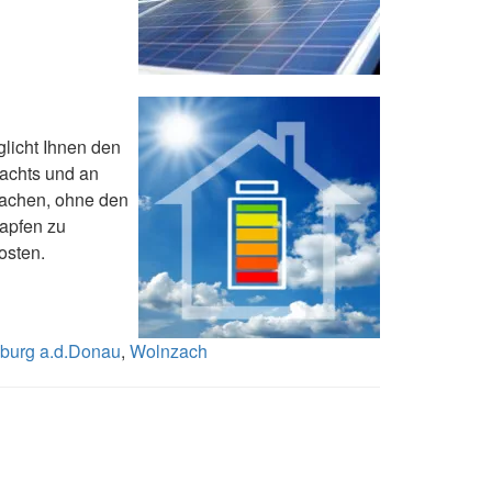
licht Ihnen den
achts und an
machen, ohne den
apfen zu
osten.
burg a.d.Donau
,
Wolnzach