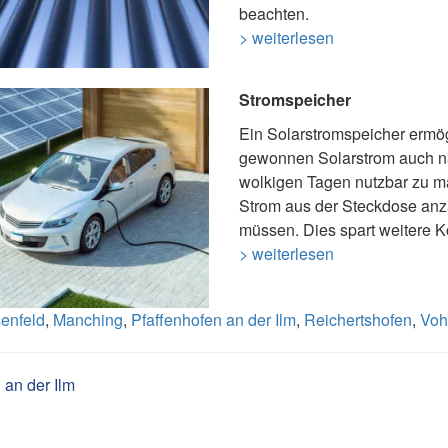
beachten.
> weiterlesen
Stromspeicher
Ein Solarstromspeicher ermög
gewonnen Solarstrom auch n
wolkigen Tagen nutzbar zu 
Strom aus der Steckdose anz
müssen. Dies spart weitere K
> weiterlesen
enfeld
,
Manching
,
Pfaffenhofen an der Ilm
,
Reichertshofen
,
Voh
 an der Ilm