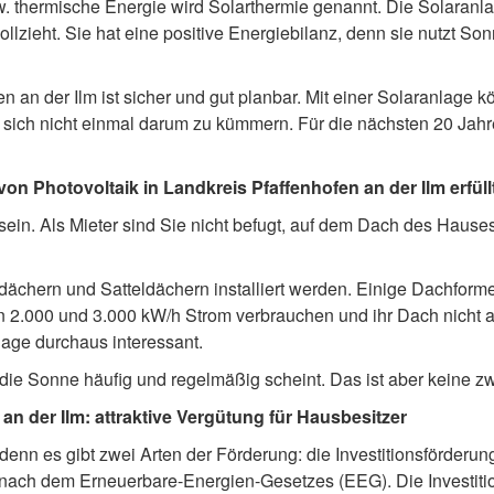
hermische Energie wird Solarthermie genannt. Die Solaranlage
lzieht. Sie hat eine positive Energiebilanz, denn sie nutzt Son
en an der Ilm ist sicher und gut planbar. Mit einer Solaranlage
sich nicht einmal darum zu kümmern. Für die nächsten 20 Jahre
n Photovoltaik in Landkreis Pfaffenhofen an der Ilm erfüll
in. Als Mieter sind Sie nicht befugt, auf dem Dach des Hauses
ächern und Satteldächern installiert werden. Einige Dachforme
 2.000 und 3.000 kW/h Strom verbrauchen und ihr Dach nicht a
nlage durchaus interessant.
 die Sonne häufig und regelmäßig scheint. Das ist aber keine 
an der Ilm: attraktive Vergütung für Hausbesitzer
denn es gibt zwei Arten der Förderung: die Investitionsförderun
 nach dem Erneuerbare-Energien-Gesetzes (EEG). Die Investiti