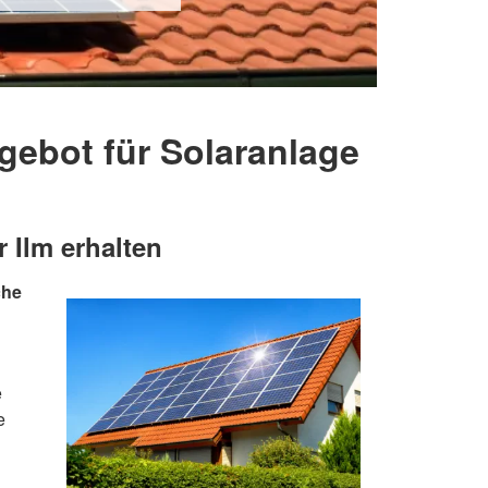
gebot für Solaranlage
r Ilm erhalten
che
e
e