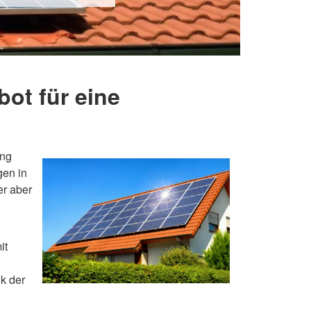
ot für eine
ung
gen in
er aber
it
k der