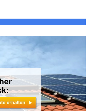
cher
ck: