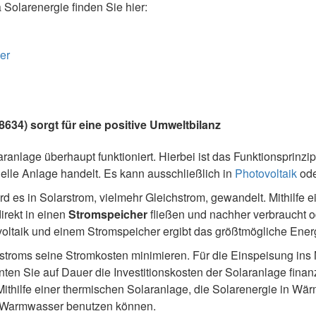
olarenergie finden Sie hier:
er
634) sorgt für eine positive Umweltbilanz
ranlage überhaupt funktioniert. Hierbei ist das Funktionsprinzip 
elle Anlage handelt. Es kann ausschließlich in
Photovoltaik
ode
ird es in Solarstrom, vielmehr Gleichstrom, gewandelt. Mithilfe 
irekt in einen
Stromspeicher
fließen und nachher verbraucht od
ltaik und einem Stromspeicher ergibt das größtmögliche Energ
stroms seine Stromkosten minimieren. Für die Einspeisung in
en Sie auf Dauer die Investitionskosten der Solaranlage finanz
thilfe einer thermischen Solaranlage, die Solarenergie in Wär
s Warmwasser benutzen können.