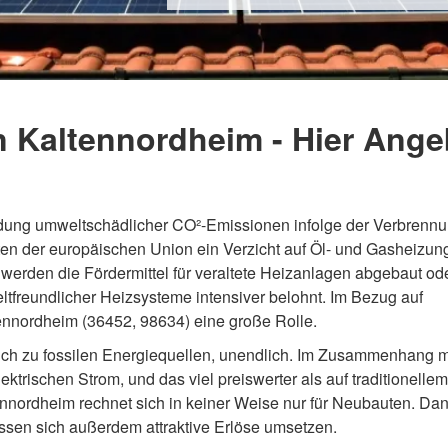
n Kaltennordheim - Hier Angeb
idung umweltschädlicher CO²-Emissionen infolge der Verbrenn
aaten der europäischen Union ein Verzicht auf Öl- und Gasheizun
 werden die Fördermittel für veraltete Heizanlagen abgebaut od
ltfreundlicher Heizsysteme intensiver belohnt. Im Bezug auf
tennordheim (36452, 98634) eine große Rolle.
eich zu fossilen Energiequellen, unendlich. Im Zusammenhang m
ktrischen Strom, und das viel preiswerter als auf traditionellem
tennordheim rechnet sich in keiner Weise nur für Neubauten. Dan
assen sich außerdem attraktive Erlöse umsetzen.