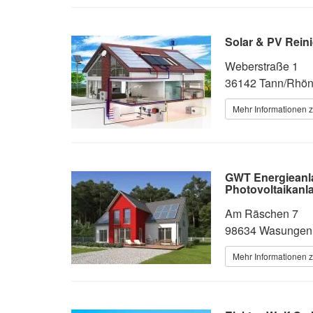
Solar & PV Rein
Weberstraße 1
36142 Tann/Rhö
Mehr Informationen z
GWT Energieanl
Photovoltaikanl
Am Räschen 7
98634 Wasungen
Mehr Informationen z