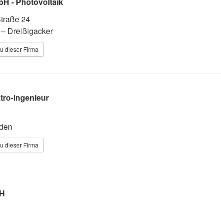
bH - Photovoltaik
traße 24
– Dreißigacker
u dieser Firma
tro-Ingenieur
den
u dieser Firma
bH