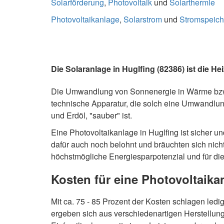
Solarförderung
,
Photovoltaik
und
Solarthermie
Photovoltaikanlage
,
Solarstrom
und
Stromspeich
Die Solaranlage in Huglfing (82386) ist die H
Die Umwandlung von Sonnenergie in Wärme bzw
technische Apparatur, die solch eine Umwandlung 
und Erdöl, "sauber" ist.
Eine Photovoltaikanlage in Huglfing ist sicher 
dafür auch noch belohnt und bräuchten sich ni
höchstmögliche Energiesparpotenzial und für di
Kosten für eine Photovoltaika
Mit ca. 75 - 85 Prozent der Kosten schlagen ledi
ergeben sich aus verschiedenartigen Herstellungs