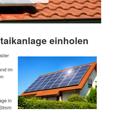
ltaikanlage einholen
iler
m
 und im
en
age in
 Strom