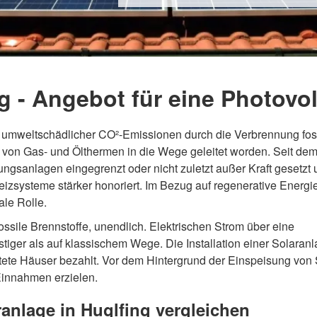
g - Angebot für eine Photovo
 umweltschädlicher CO²-Emissionen durch die Verbrennung foss
 von Gas- und Ölthermen in die Wege geleitet worden. Seit de
ungsanlagen eingegrenzt oder nicht zuletzt außer Kraft gesetzt
Heizsysteme stärker honoriert. Im Bezug auf regenerative Energi
ale Rolle.
ossile Brennstoffe, unendlich. Elektrischen Strom über eine
stiger als auf klassischem Wege. Die Installation einer Solaranl
chtete Häuser bezahlt. Vor dem Hintergrund der Einspeisung von
 Einnahmen erzielen.
ranlage in Huglfing vergleichen