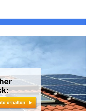
cher
ck: