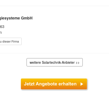
rgiesysteme GmbH
-63
n
u dieser Firma
weitere Solartechnik-Anbieter >>