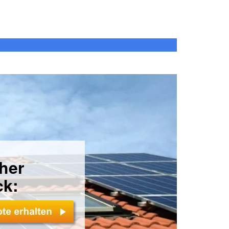
cher
ck: