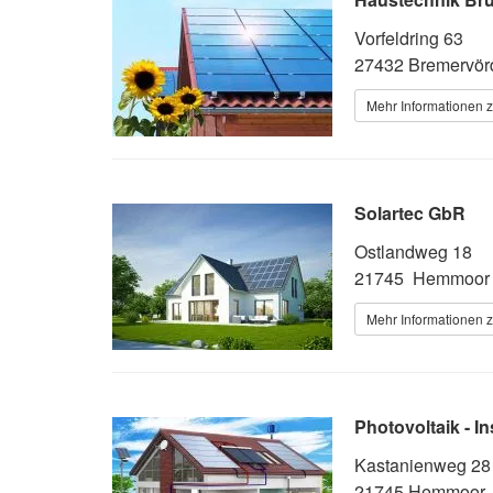
Vorfeldring 63
27432 Bremervör
Mehr Informationen z
Solartec GbR
Ostlandweg 18
21745 Hemmoo
Mehr Informationen z
Photovoltaik - I
Kastanienweg 28
21745 Hemmoor