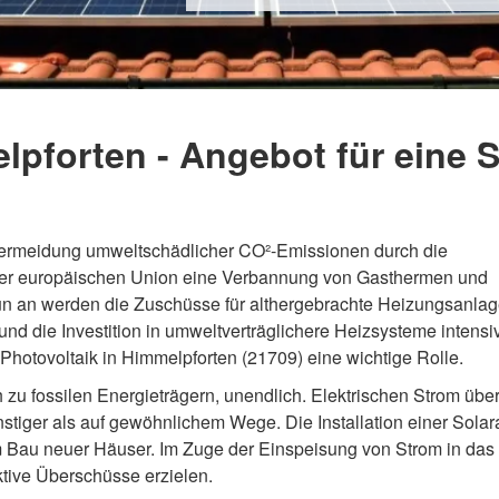
lpforten - Angebot für eine 
Vermeidung umweltschädlicher CO²-Emissionen durch die
 der europäischen Union eine Verbannung von Gasthermen und
n an werden die Zuschüsse für althergebrachte Heizungsanla
 und die Investition in umweltverträglichere Heizsysteme intensi
Photovoltaik in Himmelpforten (21709) eine wichtige Rolle.
h zu fossilen Energieträgern, unendlich. Elektrischen Strom übe
nstiger als auf gewöhnlichem Wege. Die Installation einer Sola
m Bau neuer Häuser. Im Zuge der Einspeisung von Strom in das
aktive Überschüsse erzielen.