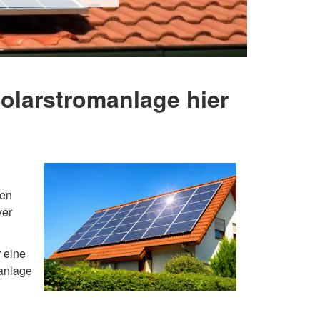
Solarstromanlage hier
gen
ver
r eine
ranlage