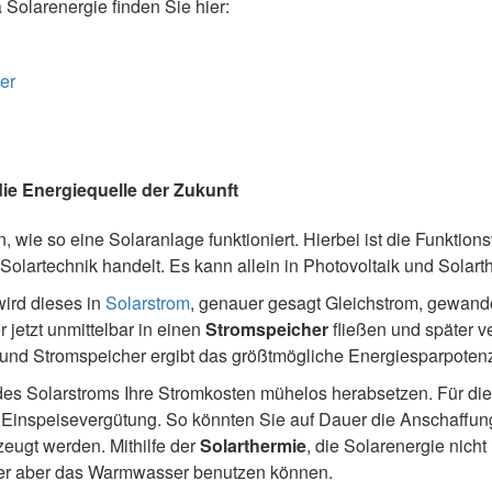
olarenergie finden Sie hier:
er
die Energiequelle der Zukunft
, wie so eine Solaranlage funktioniert. Hierbei ist die Funktions
 Solartechnik handelt. Es kann allein in Photovoltaik und Sola
wird dieses in
Solarstrom
, genauer gesagt Gleichstrom, gewande
jetzt unmittelbar in einen
Stromspeicher
fließen und später ve
und Stromspeicher ergibt das größtmögliche Energiesparpotenz
s Solarstroms Ihre Stromkosten mühelos herabsetzen. Für di
e Einspeisevergütung. So könnten Sie auf Dauer die Anschaffun
zeugt werden. Mithilfe der
Solarthermie
, die Solarenergie nich
er aber das Warmwasser benutzen können.