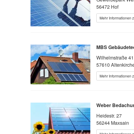
56472 Hof
Mehr Informationen z
MBS Gebäudete
Wilhelmstraße 41
57610 Altenkirch
Mehr Informationen z
Weber Bedachun
Heidestr. 27
56244 Maxsain
Mehr Informationen z