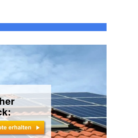
cher
ck: