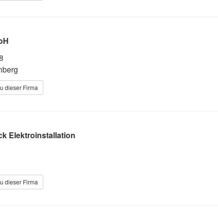
bH
8
nberg
u dieser Firma
k Elektroinstallation
u dieser Firma