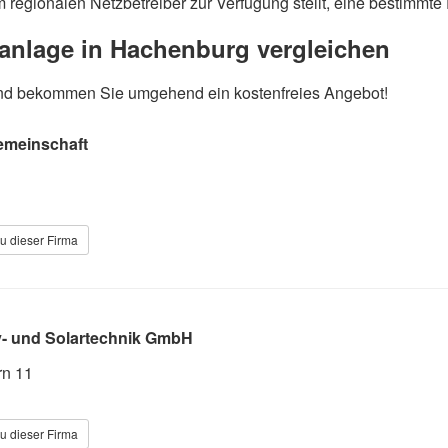
m regionalen Netzbetreiber zur Verfügung stellt, eine bestimmte
aranlage in Hachenburg vergleichen
e und bekommen Sie umgehend ein kostenfreies Angebot!
emeinschaft
u dieser Firma
iv- und Solartechnik GmbH
rn 11
u dieser Firma