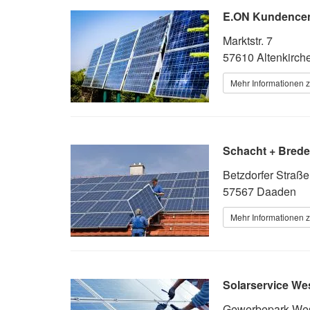
E.ON Kundencen
Marktstr. 7
57610 Altenkirch
Mehr Informationen z
Schacht + Bred
Betzdorfer Straß
57567 Daaden
Mehr Informationen z
Solarservice We
Gewerbepark We