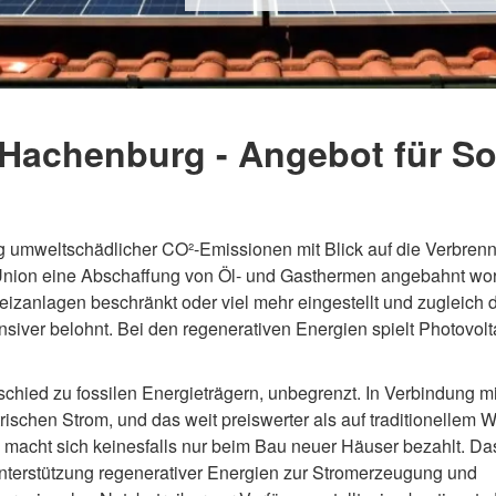
 Hachenburg - Angebot für So
g umweltschädlicher CO²-Emissionen mit Blick auf die Verbren
en Union eine Abschaffung von Öl- und Gasthermen angebahnt wo
izanlagen beschränkt oder viel mehr eingestellt und zugleich 
ver belohnt. Bei den regenerativen Energien spielt Photovolta
hied zu fossilen Energieträgern, unbegrenzt. In Verbindung mi
rischen Strom, und das weit preiswerter als auf traditionellem 
g macht sich keinesfalls nur beim Bau neuer Häuser bezahlt. Da
nterstützung regenerativer Energien zur Stromerzeugung und