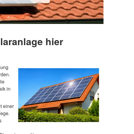
laranlage hier
nung
rden.
die
ik in
t einer
Wege.
s