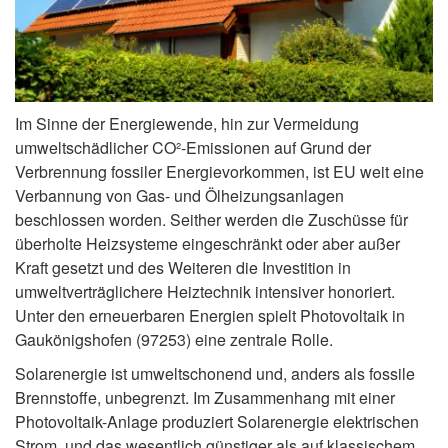
Im Sinne der Energiewende, hin zur Vermeidung
umweltschädlicher CO²-Emissionen auf Grund der
Verbrennung fossiler Energievorkommen, ist EU weit eine
Verbannung von Gas- und Ölheizungsanlagen
beschlossen worden. Seither werden die Zuschüsse für
überholte Heizsysteme eingeschränkt oder aber außer
Kraft gesetzt und des Weiteren die Investition in
umweltverträglichere Heiztechnik intensiver honoriert.
Unter den erneuerbaren Energien spielt Photovoltaik in
Gaukönigshofen (97253) eine zentrale Rolle.
Solarenergie ist umweltschonend und, anders als fossile
Brennstoffe, unbegrenzt. Im Zusammenhang mit einer
Photovoltaik-Anlage produziert Solarenergie elektrischen
Strom, und das wesentlich günstiger als auf klassischem