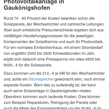
Photovoltaikanlage in
Gaukönigshofen
Rund 70 - 90 Prozent der Kosten bewirken schon die
Solarpanels, der Wechselrichter und zahlreiche Leitungen.
Aber auch erhebliche Preisunterschiede ergeben sich aus
vielfältigen Herstellungsprozessen für die jeweiligen
Komponenten der Solarthermie und auch für Photovoltaik.
Für ein normales Einfamilienhaus, mit einem Strombedarf
von ungefähr 2000 bis 3500 Kilowattstunden im Jahr,
ergibt sich dadurch eine Preisspanne von etwa 6500 bis
9000,- € für die Solarpanels.
Dazu kommen um die 210,- € je kW für den Wechselrichter
und, sollte ein
Stromspeicher
gewünscht sein, noch einmal
separate Kosten. Wem das zu aufwändig ist, der kann
auch seine Solaranlage in Gaukönigshofen mieten.
Obendrein kommen auch laufende Kosten. Dies können
zum Beispiel Reparaturen, Reinigung der Panels oder
auch die Miete des Einspeisezählers um die 30-80,- € im