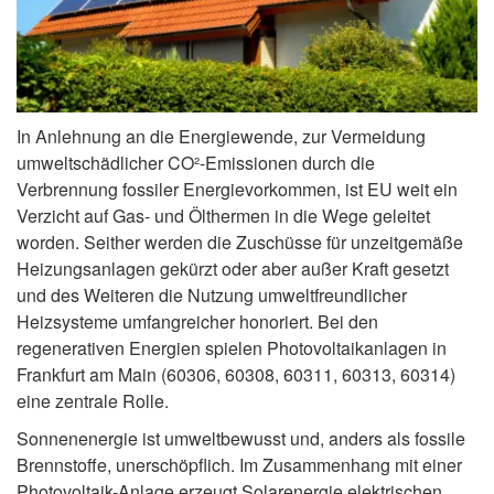
In Anlehnung an die Energiewende, zur Vermeidung
umweltschädlicher CO²-Emissionen durch die
Verbrennung fossiler Energievorkommen, ist EU weit ein
Verzicht auf Gas- und Ölthermen in die Wege geleitet
worden. Seither werden die Zuschüsse für unzeitgemäße
Heizungsanlagen gekürzt oder aber außer Kraft gesetzt
und des Weiteren die Nutzung umweltfreundlicher
Heizsysteme umfangreicher honoriert. Bei den
regenerativen Energien spielen Photovoltaikanlagen in
Frankfurt am Main (60306, 60308, 60311, 60313, 60314)
eine zentrale Rolle.
Sonnenenergie ist umweltbewusst und, anders als fossile
Brennstoffe, unerschöpflich. Im Zusammenhang mit einer
Photovoltaik-Anlage erzeugt Solarenergie elektrischen