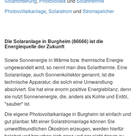
Solarförderung
,
Photovoltaik
und
Solarthermie
Photovoltaikanlage
,
Solarstrom
und
Stromspeicher
Die Solaranlage in Burgheim (86666) ist die
Energiequelle der Zukunft
Sowie Sonnenergie in Wärme bzw. thermische Energie
umgewandelt wird, so nennt man dies Solarthermie. Eine
Solaranlage, auch Sonnenkollektor genannt, ist die
technische Apparatur, die solch eine Umwandlung
absolviert. Sie hat eine enorm positive Energiebilanz, denn
sie nutzt Sonnenenergie, die, anders als Kohle und Erdöl,
"sauber" ist.
Die eigene Photovoltaikanlage in Burgheim ist einfach und
gut planbar. Mit einer Solarstromanlage können Sie
umweltfreundlichen Ökostrom erzeugen, werden hierfür
belohnt und brauchen sich ganz und gar nicht darum zu