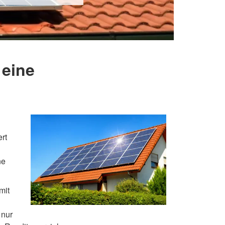
 eine
rt
ne
mit
 nur