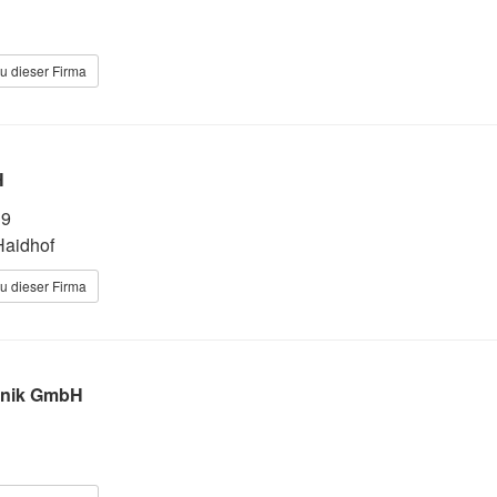
u dieser Firma
H
19
Haidhof
u dieser Firma
hnik GmbH