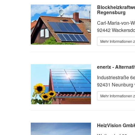
Blockheizkraftw
Regensburg
Carl-Maria-von-W
92442 Wackersdo
Mehr Informationen z
enerix - Alterna
Industriestraße 6
92431 Neunburg 
Mehr Informationen z
HeizVision Gmb