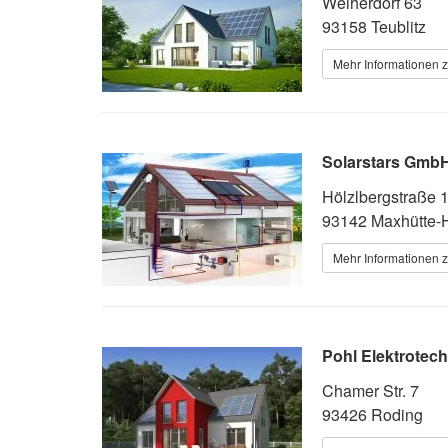
Weiherdorf 63
93158 Teublitz
Mehr Informationen z
Solarstars Gmb
Hölzlbergstraße 
93142 Maxhütte-
Mehr Informationen z
Pohl Elektrotec
Chamer Str. 7
93426 Roding