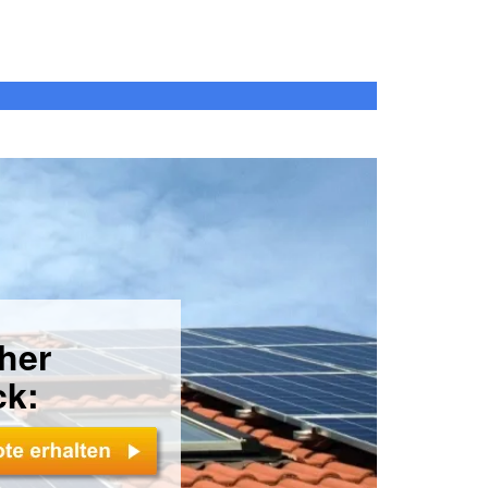
cher
ck: