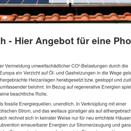
h - Hier Angebot für eine Ph
 der Vermeidung umweltschädlicher CO²-Belastungen durch die
 Europa ein Verzicht auf Öl- und Gasheizungen in die Wege gele
lthergebrachte Heizanlagen herabgesetzt bzw. gestoppt und zu
 umfassender belohnt. Im Bezug auf regenerative Energien spie
eine beachtliche Rolle.
 fossile Energiequellen, unendlich. In Verknüpfung mit einer
ktrischen Strom, und das weitaus günstiger als auf althergebra
ach rechnet sich in keinster Weise nur für neu errichtete Häuser
ubvention erneuerbarer Energien zur Stromerzeugung und garan