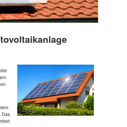
otovoltaikanlage
itet
dem
len
chtem
. Das
tiert