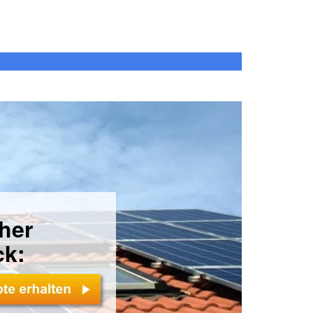
cher
ck: