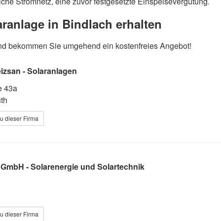
iche Stromnetz, eine zuvor festgesetzte Einspeisevergütung.
laranlage in Bindlach erhalten
e und bekommen Sie umgehend ein kostenfreies Angebot!
eizsan - Solaranlagen
e 43a
th
u dieser Firma
GmbH - Solarenergie und Solartechnik
u dieser Firma