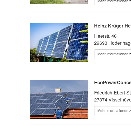
Mehr Informationen z
Heinz Krüger He
Heerstr. 46
29693 Hodenhag
Mehr Informationen z
EcoPowerConc
Friedrich-Ebert-S
27374 Visselhöv
Mehr Informationen z