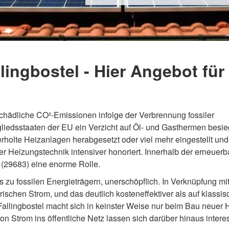
lingbostel - Hier Angebot fü
hädliche CO²-Emissionen infolge der Verbrennung fossiler
liedsstaaten der EU ein Verzicht auf Öl- und Gasthermen besie
rholte Heizanlagen herabgesetzt oder viel mehr eingestellt und
Heizungstechnik intensiver honoriert. Innerhalb der erneuerb
l (29683) eine enorme Rolle.
 zu fossilen Energieträgern, unerschöpflich. In Verknüpfung mit
rischen Strom, und das deutlich kosteneffektiver als auf klassi
 Fallingbostel macht sich in keinster Weise nur beim Bau neuer
on Strom ins öffentliche Netz lassen sich darüber hinaus intere