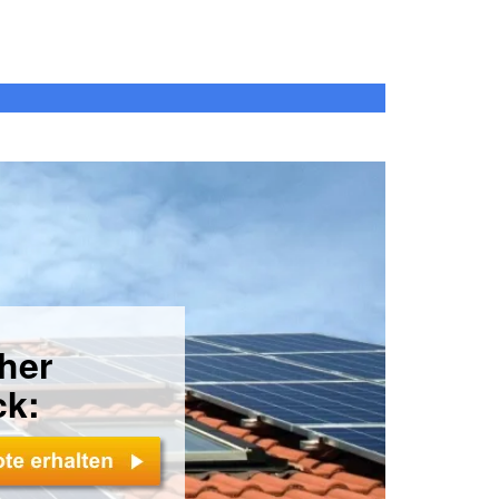
cher
ck: