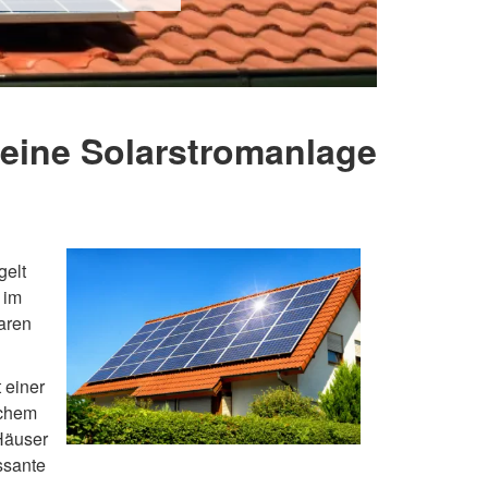
r eine Solarstromanlage
gelt
 im
aren
 einer
schem
 Häuser
ssante