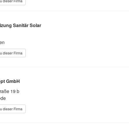
u dieser Firma
izung Sanitär Solar
en
u dieser Firma
ept GmbH
traße 19 b
ede
u dieser Firma